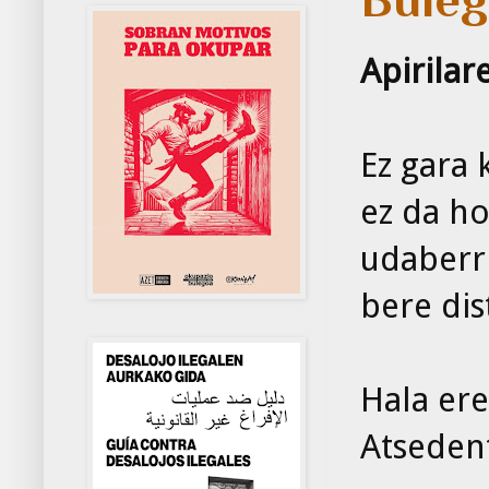
Apirilar
Ez gara 
ez da ho
udaberri
bere dis
Hala ere
Atsedent